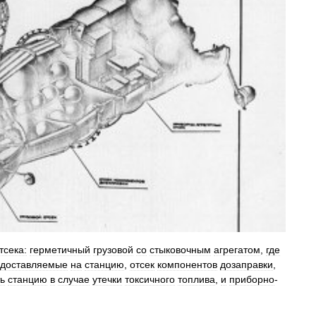
тсека:
герметичный
грузовой
со
стыковочным
агрегатом
,
где
доставляемые
на
станцию
,
отсек
компонентов
дозаправки
,
ь
станцию
в
случае
утечки
токсичного
топлива
,
и
приборно
-