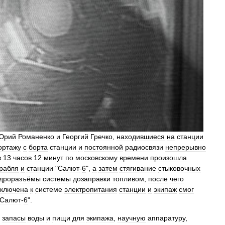
Юрий
Романенко
и
Георгий
Гречко
,
находившиеся
на
станции
ортажу
с
борта
станции
и
постоянной
радиосвязи
непрерывно
в
13
часов
12
минут
по
московскому
времени
произошла
рабля
и
станции
"
Салют
-
6
",
а
затем
стягивание
стыковочных
идроразъёмы
системы
дозаправки
топливом
,
после
чего
ключена
к
системе
электропитания
станции
и
экипаж
смог
Салют
-
6
".
запасы
воды
и
пищи
для
экипажа
,
научную
аппаратуру
,