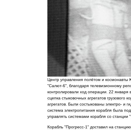
Центр
управления
полётом
и
космонавты
"
Салют
-
6
",
благодаря
телевизионному
реп
контролировали
ход
операции
.
22
января
сцепка
стыковочных
агрегатов
грузового
ко
агрегатов
.
Были
состыкованы
электро
-
и
г
система
электропитания
корабля
была
под
управлять
системами
корабля
со
станции
"
Корабль
"
Прогресс
-
1
"
доставил
на
станцию