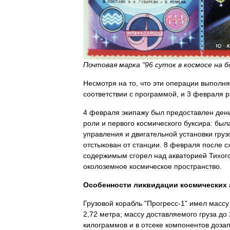
Почтовая
марка
"
96
суток
в
космосе
на
б
Несмотря
на
то
,
что
эти
операции
выполня
соответствии
с
программой
,
и
3
февраля
р
4
февраля
экипажу
был
предоставлен
ден
роли
и
первого
космического
буксира:
был
управления
и
двигательной
установки
груз
отстыкован
от
станции
.
8
февраля
после
с
содержимым
сгорел
над
акваторией
Тихог
околоземное
космическое
пространство
.
Особенности
ликвидации
космических
Грузовой
корабль
"
Прогресс
-
1
"
имел
массу
2
,
72
метра
;
массу
доставляемого
груза
до
килограммов
и
в
отсеке
компонентов
доза