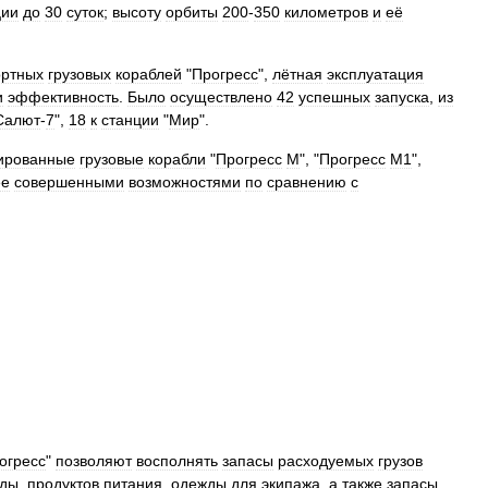
ции
до
30
суток
;
высоту
орбиты
200
-
350
километров
и
её
ортных
грузовых
кораблей
"
Прогресс
",
лётная
эксплуатация
и
эффективность
.
Было
осуществлено
42
успешных
запуска
,
из
Салют
-
7
",
18
к
станции
"
Мир
".
ированные
грузовые
корабли
"
Прогресс
М
", "
Прогресс
М1
",
ее
совершенными
возможностями
по
сравнению
с
огресс
"
позволяют
восполнять
запасы
расходуемых
грузов
оды
,
продуктов
питания
,
одежды
для
экипажа
,
а
также
запасы