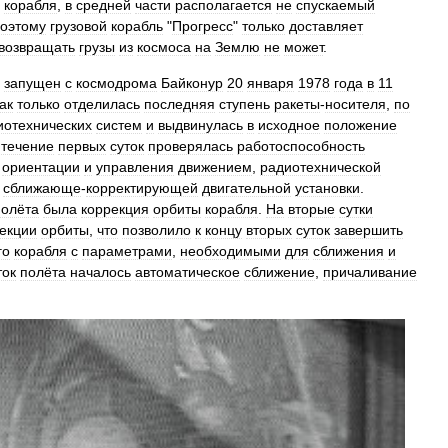
корабля
,
в
средней
части
располагается
не
спускаемый
оэтому
грузовой
корабль
"
Прогресс
"
только
доставляет
возвращать
грузы
из
космоса
на
Землю
не
может
.
запущен
с
космодрома
Байконур
20
января
1978
года
в
11
ак
только
отделилась
последняя
ступень
ракеты
-
носителя
,
по
иотехнических
систем
и
выдвинулась
в
исходное
положение
течение
первых
суток
проверялась
работоспособность
ориентации
и
управления
движением
,
радиотехнической
сближающе
-
корректирующей
двигательной
установки
.
полёта
была
коррекция
орбиты
корабля
.
На
вторые
сутки
екции
орбиты
,
что
позволило
к
концу
вторых
суток
завершить
го
корабля
с
параметрами
,
необходимыми
для
сближения
и
ток
полёта
началось
автоматическое
сближение
,
причаливание