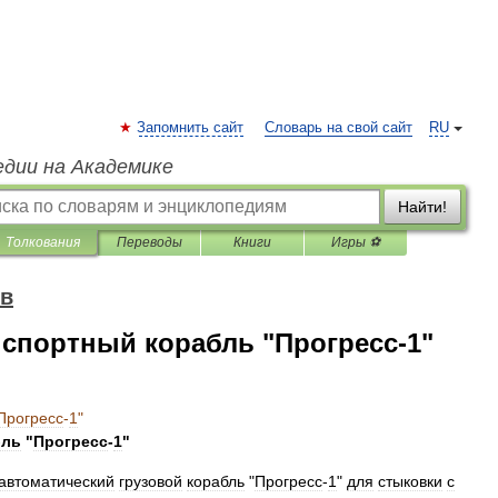
Запомнить сайт
Словарь на свой сайт
RU
едии на Академике
Найти!
Толкования
Переводы
Книги
Игры ⚽
ов
спортный корабль "Прогресс-1"
Прогресс
-
1
"
бль
"
Прогресс
-
1
"
автоматический
грузовой
корабль
"
Прогресс
-
1
"
для
стыковки
с