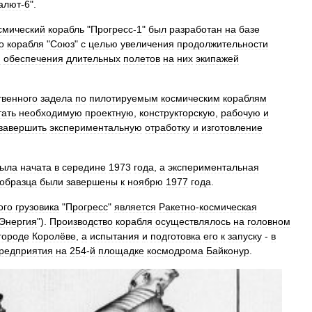
алют
-
6
".
смический
корабль
"
Прогресс
-
1
"
был
разработан
на
базе
о
корабля
"
Союз
"
с
целью
увеличения
продолжительности
и
обеспечения
длительных
полетов
на
них
экипажей
твенного
задела
по
пилотируемым
космическим
кораблям
тать
необходимую
проектную
,
конструкторскую
,
рабочую
и
завершить
экспериментальную
отработку
и
изготовление
ыла
начата
в
середине
1973
года
,
а
экспериментальная
образца
были
завершены
к
ноябрю
1977
года
.
ого
грузовика
"
Прогресс
"
является
Ракетно
-
космическая
Энергия
").
Производство
корабля
осуществлялось
на
головном
городе
Королёве
,
а
испытания
и
подготовка
его
к
запуску
-
в
редприятия
на
254
-
й
площадке
космодрома
Байконур
.