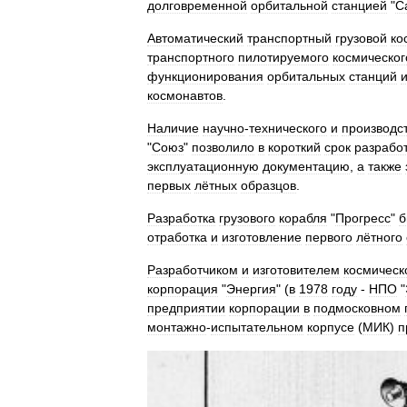
долговременной
орбитальной
станцией
"
С
Автоматический
транспортный
грузовой
ко
транспортного
пилотируемого
космическог
функционирования
орбитальных
станций
космонавтов
.
Наличие
научно
-
технического
и
производс
"
Союз
"
позволило
в
короткий
срок
разрабо
эксплуатационную
документацию
,
а
также
первых
лётных
образцов
.
Разработка
грузового
корабля
"
Прогресс
"
б
отработка
и
изготовление
первого
лётного
Разработчиком
и
изготовителем
космическ
корпорация
"
Энергия
" (
в
1978
году
-
НПО
"
предприятии
корпорации
в
подмосковном
монтажно
-
испытательном
корпусе
(
МИК
)
п