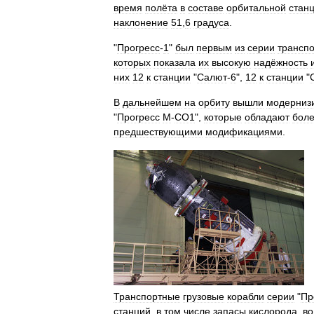
время
полёта
в
составе
орбитальной
стан
наклонение
51
,
6
градуса
.
"
Прогресс
-
1
"
был
первым
из
серии
трансп
которых
показала
их
высокую
надёжность
них
12
к
станции
"
Салют
-
6
",
12
к
станции
"
В
дальнейшем
на
орбиту
вышли
модерниз
"
Прогресс
М
-
СО1
",
которые
обладают
бол
предшествующими
модификациями
.
Транспортные
грузовые
корабли
серии
"
Пр
станций
,
в
том
числе
запасы
кислорода
,
в