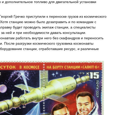
я
и
дополнительное
топливо
для
двигательной
установки
Георгий
Гречко
приступили
к
переноске
грузов
из
космического
Хотя
станцию
можно
было
дозаправить
и
по
командам
с
аправку
будет
проводить
экипаж
станции
,
а
специалисты
за
ней
и
при
необходимости
давать
консультации
.
монавтам
работать
внутри
него
без
скафандров
и
переносить
ии
.
После
разгрузки
космического
грузовика
космонавты
борудование
станции
,
отработавшие
ресурс
,
и
различные