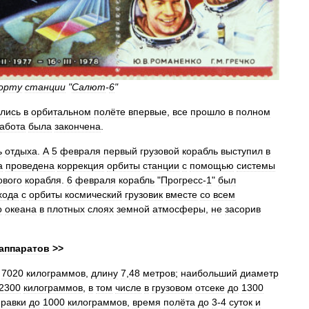
орту
станции
"
Салют
-
6
"
лись
в
орбитальном
полёте
впервые
,
все
прошло
в
полном
абота
была
закончена
.
ь
отдыха
.
А
5
февраля
первый
грузовой
корабль
выступил
в
а
проведена
коррекция
орбиты
станции
с
помощью
системы
ового
корабля
.
6
февраля
корабль
"
Прогресс
-
1
"
был
хода
с
орбиты
космический
грузовик
вместе
со
всем
о
океана
в
плотных
слоях
земной
атмосферы
,
не
засорив
аппаратов
>>
7020
килограммов
,
длину
7
,
48
метров
;
наибольший
диаметр
2300
килограммов
,
в
том
числе
в
грузовом
отсеке
до
1300
правки
до
1000
килограммов
,
время
полёта
до
3
-
4
суток
и