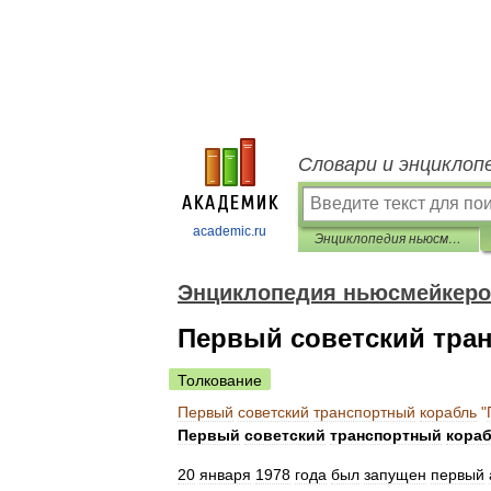
Словари и энциклоп
academic.ru
Энциклопедия ньюсмейкеров
Энциклопедия ньюсмейкер
Первый советский тран
Толкование
Первый
советский
транспортный
корабль
"
Первый
советский
транспортный
кора
20
января
1978
года
был
запущен
первый