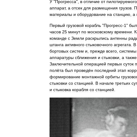
У
"
Прогресса
",
в
отличие
от
пилотируемого
аппарат
,
а
отсек
для
размещения
грузов
.
П
материалы
и
оборудование
на
станцию
,
а
Первый
грузовой
корабль
"
Прогресс
-
1
"
был
часов
25
минут
по
московскому
времени
.
К
команде
с
Земли
раскрылись
антенны
рад
штанга
активного
стыковочного
агрегата
.
В
бортовых
систем
и
,
прежде
всего
,
системы
аппаратуры
сближения
и
стыковки
,
а
также
Заключительной
операцией
первых
суток
полёта
был
проведён
последний
этап
корр
формирование
монтажной
орбиты
грузово
стыковки
со
станцией
.
В
начале
третьих
су
и
стыковка
корабля
со
станцией
.