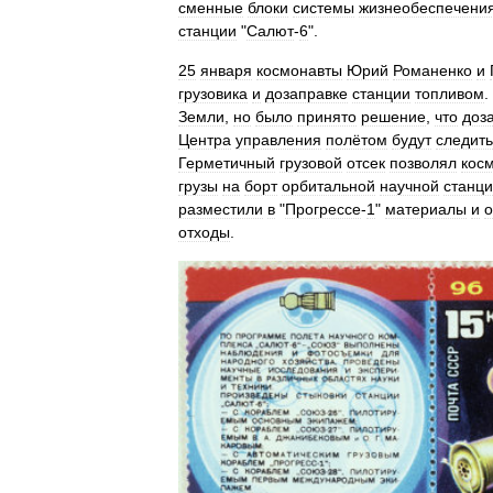
сменные
блоки
системы
жизнеобеспечени
станции
"
Салют
-
6
".
25
января
космонавты
Юрий
Романенко
и
грузовика
и
дозаправке
станции
топливом
.
Земли
,
но
было
принято
решение
,
что
доз
Центра
управления
полётом
будут
следить
Герметичный
грузовой
отсек
позволял
кос
грузы
на
борт
орбитальной
научной
станц
разместили
в
"
Прогрессе
-
1
"
материалы
и
о
отходы
.